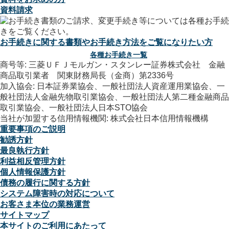
資料請求
お手続きに関する書類やお手続き方法をご覧になりたい方
各種お手続き一覧
商号等: 三菱ＵＦＪモルガン・スタンレー証券株式会社 金融
商品取引業者 関東財務局長（金商）第2336号
加入協会: 日本証券業協会、一般社団法人資産運用業協会、一
般社団法人金融先物取引業協会、一般社団法人第二種金融商品
取引業協会、一般社団法人日本STO協会
当社が加盟する信用情報機関: 株式会社日本信用情報機構
重要事項のご説明
勧誘方針
最良執行方針
利益相反管理方針
個人情報保護方針
債務の履行に関する方針
システム障害時の対応について
お客さま本位の業務運営
サイトマップ
本サイトのご利用にあたって