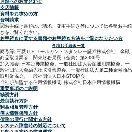
店舗へのお問合わせ
支店情報
資料をお求めの方
資料請求
お手続きに関する書類やお手続き方法をご覧になりたい方
各種お手続き一覧
商号等: 三菱ＵＦＪモルガン・スタンレー証券株式会社 金融
商品取引業者 関東財務局長（金商）第2336号
加入協会: 日本証券業協会、一般社団法人資産運用業協会、一
般社団法人金融先物取引業協会、一般社団法人第二種金融商品
取引業協会、一般社団法人日本STO協会
当社が加盟する信用情報機関: 株式会社日本信用情報機構
重要事項のご説明
勧誘方針
最良執行方針
利益相反管理方針
個人情報保護方針
債務の履行に関する方針
システム障害時の対応について
お客さま本位の業務運営