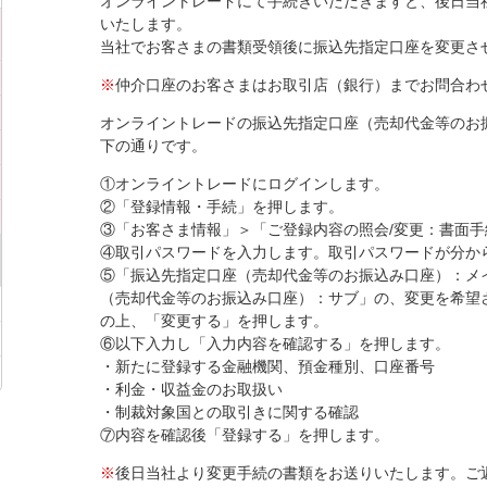
オンライントレードにて手続きいただきますと、後日当
いたします。
当社でお客さまの書類受領後に振込先指定口座を変更さ
※
仲介口座のお客さまはお取引店（銀行）までお問合わ
オンライントレードの振込先指定口座（売却代金等のお
下の通りです。
①オンライントレードにログインします。
②「登録情報・手続」を押します。
③「お客さま情報」＞「ご登録内容の照会/変更：書面手
④取引パスワードを入力します。取引パスワードが分か
⑤「振込先指定口座（売却代金等のお振込み口座）：メ
（売却代金等のお振込み口座）：サブ」の、変更を希望
の上、「変更する」を押します。
⑥以下入力し「入力内容を確認する」を押します。
・新たに登録する金融機関、預金種別、口座番号
・利金・収益金のお取扱い
・制裁対象国との取引きに関する確認
⑦内容を確認後「登録する」を押します。
※
後日当社より変更手続の書類をお送りいたします。ご