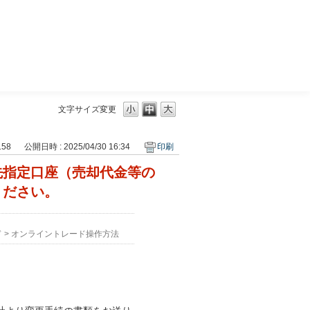
三菱ＵＦＪモルガン・スタンレー証券
文字サイズ変更
158
公開日時 : 2025/04/30 16:34
印刷
先指定口座（売却代金等の
ください。
ド
>
オンライントレード操作方法