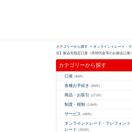
MUFG 世界が進むチカラになる。 三菱ＵＦＪモルガ
ン・スタンレー証券
カテゴリーから探す
>
オンライントレード・テ
法】振込先指定口座（売却代金等のお振込口座
カテゴリーから探す
口座
(99件)
各種お手続き
(89件)
商品・お取引
(271件)
制度・税制
(136件)
サービス
(48件)
オンライントレード・テレフォント
レード
(350件)