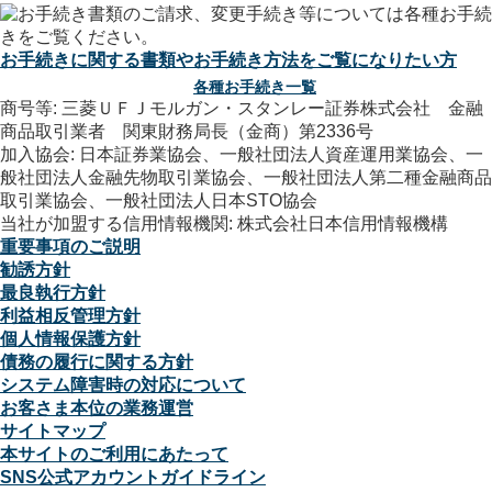
お手続きに関する書類やお手続き方法をご覧になりたい方
各種お手続き一覧
商号等: 三菱ＵＦＪモルガン・スタンレー証券株式会社 金融
商品取引業者 関東財務局長（金商）第2336号
加入協会: 日本証券業協会、一般社団法人資産運用業協会、一
般社団法人金融先物取引業協会、一般社団法人第二種金融商品
取引業協会、一般社団法人日本STO協会
当社が加盟する信用情報機関: 株式会社日本信用情報機構
重要事項のご説明
勧誘方針
最良執行方針
利益相反管理方針
個人情報保護方針
債務の履行に関する方針
システム障害時の対応について
お客さま本位の業務運営
サイトマップ
本サイトのご利用にあたって
SNS公式アカウントガイドライン