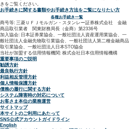
お手続きに関する書類やお手続き方法をご覧になりたい方
各種お手続き一覧
商号等: 三菱ＵＦＪモルガン・スタンレー証券株式会社 金融
商品取引業者 関東財務局長（金商）第2336号
加入協会: 日本証券業協会、一般社団法人資産運用業協会、一
般社団法人金融先物取引業協会、一般社団法人第二種金融商品
取引業協会、一般社団法人日本STO協会
当社が加盟する信用情報機関: 株式会社日本信用情報機構
重要事項のご説明
勧誘方針
最良執行方針
利益相反管理方針
個人情報保護方針
債務の履行に関する方針
システム障害時の対応について
お客さま本位の業務運営
サイトマップ
本サイトのご利用にあたって
SNS公式アカウントガイドライン
English