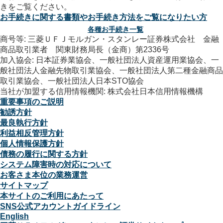
お手続きに関する書類やお手続き方法をご覧になりたい方
各種お手続き一覧
商号等: 三菱ＵＦＪモルガン・スタンレー証券株式会社 金融
商品取引業者 関東財務局長（金商）第2336号
加入協会: 日本証券業協会、一般社団法人資産運用業協会、一
般社団法人金融先物取引業協会、一般社団法人第二種金融商品
取引業協会、一般社団法人日本STO協会
当社が加盟する信用情報機関: 株式会社日本信用情報機構
重要事項のご説明
勧誘方針
最良執行方針
利益相反管理方針
個人情報保護方針
債務の履行に関する方針
システム障害時の対応について
お客さま本位の業務運営
サイトマップ
本サイトのご利用にあたって
SNS公式アカウントガイドライン
English