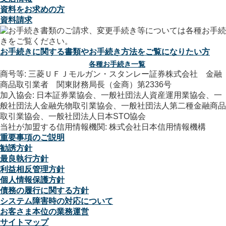
資料をお求めの方
資料請求
お手続きに関する書類やお手続き方法をご覧になりたい方
各種お手続き一覧
商号等: 三菱ＵＦＪモルガン・スタンレー証券株式会社 金融
商品取引業者 関東財務局長（金商）第2336号
加入協会: 日本証券業協会、一般社団法人資産運用業協会、一
般社団法人金融先物取引業協会、一般社団法人第二種金融商品
取引業協会、一般社団法人日本STO協会
当社が加盟する信用情報機関: 株式会社日本信用情報機構
重要事項のご説明
勧誘方針
最良執行方針
利益相反管理方針
個人情報保護方針
債務の履行に関する方針
システム障害時の対応について
お客さま本位の業務運営
サイトマップ