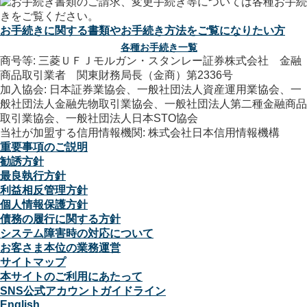
お手続きに関する書類やお手続き方法をご覧になりたい方
各種お手続き一覧
商号等: 三菱ＵＦＪモルガン・スタンレー証券株式会社 金融
商品取引業者 関東財務局長（金商）第2336号
加入協会: 日本証券業協会、一般社団法人資産運用業協会、一
般社団法人金融先物取引業協会、一般社団法人第二種金融商品
取引業協会、一般社団法人日本STO協会
当社が加盟する信用情報機関: 株式会社日本信用情報機構
重要事項のご説明
勧誘方針
最良執行方針
利益相反管理方針
個人情報保護方針
債務の履行に関する方針
システム障害時の対応について
お客さま本位の業務運営
サイトマップ
本サイトのご利用にあたって
SNS公式アカウントガイドライン
English