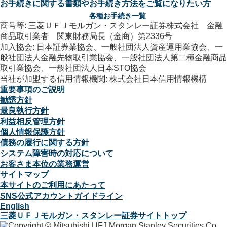
お手続きに関する書類やお手続き方法をご覧になりたい方
各種お手続き一覧
商号等: 三菱ＵＦＪモルガン・スタンレー証券株式会社 金融
商品取引業者 関東財務局長（金商）第2336号
加入協会: 日本証券業協会、一般社団法人資産運用業協会、一
般社団法人金融先物取引業協会、一般社団法人第二種金融商品
取引業協会、一般社団法人日本STO協会
当社が加盟する信用情報機関: 株式会社日本信用情報機構
重要事項のご説明
勧誘方針
最良執行方針
利益相反管理方針
個人情報保護方針
債務の履行に関する方針
システム障害時の対応について
お客さま本位の業務運営
サイトマップ
本サイトのご利用にあたって
SNS公式アカウントガイドライン
English
三菱ＵＦＪモルガン・スタンレー証券サイトトップ