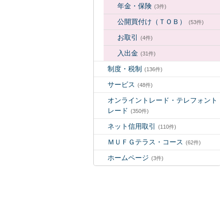
年金・保険
(3件)
公開買付け（ＴＯＢ）
(53件)
お取引
(4件)
入出金
(31件)
制度・税制
(136件)
サービス
(48件)
オンライントレード・テレフォント
レード
(350件)
ネット信用取引
(110件)
ＭＵＦＧテラス・コース
(62件)
ホームページ
(3件)