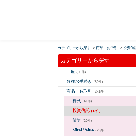
MUFG 世界が進むチカラになる。 三菱ＵＦＪモルガ
ン・スタンレー証券
カテゴリーから探す
>
商品・お取引
>
投資信
カテゴリーから探す
口座
(99件)
各種お手続き
(89件)
商品・お取引
(271件)
株式
(41件)
投資信託
(17件)
債券
(29件)
Mirai Value
(93件)