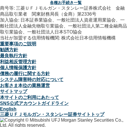
各種お手続き一覧
商号等: 三菱ＵＦＪモルガン・スタンレー証券株式会社 金融
商品取引業者 関東財務局長（金商）第2336号
加入協会: 日本証券業協会、一般社団法人資産運用業協会、一
般社団法人金融先物取引業協会、一般社団法人第二種金融商品
取引業協会、一般社団法人日本STO協会
当社が加盟する信用情報機関: 株式会社日本信用情報機構
重要事項のご説明
勧誘方針
最良執行方針
利益相反管理方針
個人情報保護方針
債務の履行に関する方針
システム障害時の対応について
お客さま本位の業務運営
サイトマップ
本サイトのご利用にあたって
SNS公式アカウントガイドライン
English
三菱ＵＦＪモルガン・スタンレー証券サイトトップ