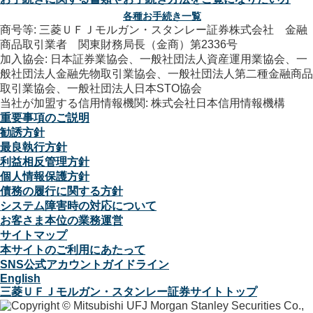
各種お手続き一覧
商号等: 三菱ＵＦＪモルガン・スタンレー証券株式会社 金融
商品取引業者 関東財務局長（金商）第2336号
加入協会: 日本証券業協会、一般社団法人資産運用業協会、一
般社団法人金融先物取引業協会、一般社団法人第二種金融商品
取引業協会、一般社団法人日本STO協会
当社が加盟する信用情報機関: 株式会社日本信用情報機構
重要事項のご説明
勧誘方針
最良執行方針
利益相反管理方針
個人情報保護方針
債務の履行に関する方針
システム障害時の対応について
お客さま本位の業務運営
サイトマップ
本サイトのご利用にあたって
SNS公式アカウントガイドライン
English
三菱ＵＦＪモルガン・スタンレー証券サイトトップ