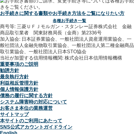
お手続きに関する書類やお手続き方法をご覧になりたい方
各種お手続き一覧
商号等: 三菱ＵＦＪモルガン・スタンレー証券株式会社 金融
商品取引業者 関東財務局長（金商）第2336号
加入協会: 日本証券業協会、一般社団法人資産運用業協会、一
般社団法人金融先物取引業協会、一般社団法人第二種金融商品
取引業協会、一般社団法人日本STO協会
当社が加盟する信用情報機関: 株式会社日本信用情報機構
重要事項のご説明
勧誘方針
最良執行方針
利益相反管理方針
個人情報保護方針
債務の履行に関する方針
システム障害時の対応について
お客さま本位の業務運営
サイトマップ
本サイトのご利用にあたって
SNS公式アカウントガイドライン
English