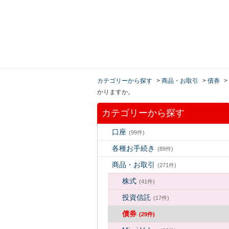
MUFG 世界が進むチカラになる。 三菱ＵＦＪモルガ
ン・スタンレー証券
カテゴリーから探す
>
商品・お取引
>
債券
>
かりますか。
カテゴリーから探す
口座
(99件)
各種お手続き
(89件)
商品・お取引
(271件)
株式
(41件)
投資信託
(17件)
債券
(29件)