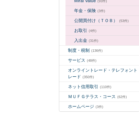
Mirai Value
(93件)
年金・保険
(3件)
公開買付け（ＴＯＢ）
(53件)
お取引
(4件)
入出金
(31件)
制度・税制
(136件)
サービス
(48件)
オンライントレード・テレフォント
レード
(350件)
ネット信用取引
(110件)
ＭＵＦＧテラス・コース
(62件)
ホームページ
(3件)