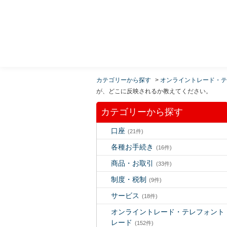
MUFG 世界が進むチカラになる。 三菱ＵＦＪモルガ
ン・スタンレー証券
カテゴリーから探す
>
オンライントレード・テ
が、どこに反映されるか教えてください。
カテゴリーから探す
口座
(21件)
各種お手続き
(16件)
商品・お取引
(33件)
制度・税制
(9件)
サービス
(18件)
オンライントレード・テレフォント
レード
(152件)