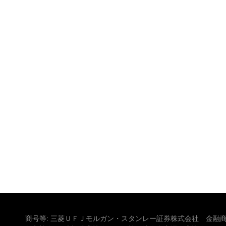
商号等: 三菱ＵＦＪモルガン・スタンレー証券株式会社 金融商