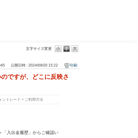
三菱ＵＦＪモルガン・スタンレー証券
文字サイズ変更
845
公開日時 : 2024/09/20 15:22
印刷
いのですが、どこに反映さ
ォントレード
>
ご利用方法
＞「入出金履歴」からご確認い