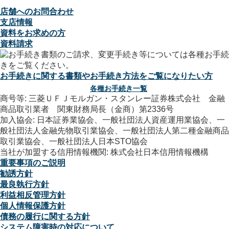
店舗へのお問合わせ
支店情報
資料をお求めの方
資料請求
お手続きに関する書類やお手続き方法をご覧になりたい方
各種お手続き一覧
商号等: 三菱ＵＦＪモルガン・スタンレー証券株式会社 金融
商品取引業者 関東財務局長（金商）第2336号
加入協会: 日本証券業協会、一般社団法人資産運用業協会、一
般社団法人金融先物取引業協会、一般社団法人第二種金融商品
取引業協会、一般社団法人日本STO協会
当社が加盟する信用情報機関: 株式会社日本信用情報機構
重要事項のご説明
勧誘方針
最良執行方針
利益相反管理方針
個人情報保護方針
債務の履行に関する方針
システム障害時の対応について