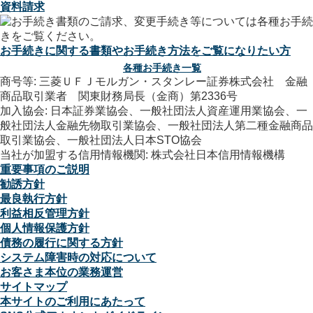
資料請求
お手続きに関する書類やお手続き方法をご覧になりたい方
各種お手続き一覧
商号等: 三菱ＵＦＪモルガン・スタンレー証券株式会社 金融
商品取引業者 関東財務局長（金商）第2336号
加入協会: 日本証券業協会、一般社団法人資産運用業協会、一
般社団法人金融先物取引業協会、一般社団法人第二種金融商品
取引業協会、一般社団法人日本STO協会
当社が加盟する信用情報機関: 株式会社日本信用情報機構
重要事項のご説明
勧誘方針
最良執行方針
利益相反管理方針
個人情報保護方針
債務の履行に関する方針
システム障害時の対応について
お客さま本位の業務運営
サイトマップ
本サイトのご利用にあたって