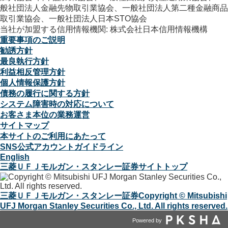
般社団法人金融先物取引業協会、一般社団法人第二種金融商品
取引業協会、一般社団法人日本STO協会
当社が加盟する信用情報機関: 株式会社日本信用情報機構
重要事項のご説明
勧誘方針
最良執行方針
利益相反管理方針
個人情報保護方針
債務の履行に関する方針
システム障害時の対応について
お客さま本位の業務運営
サイトマップ
本サイトのご利用にあたって
SNS公式アカウントガイドライン
English
三菱ＵＦＪモルガン・スタンレー証券サイトトップ
三菱ＵＦＪモルガン・スタンレー証券
Copyright © Mitsubishi
UFJ Morgan Stanley Securities Co., Ltd. All rights reserved.
Powered by