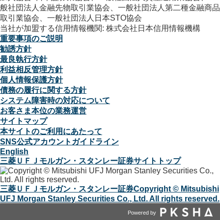
般社団法人金融先物取引業協会、一般社団法人第二種金融商品
取引業協会、一般社団法人日本STO協会
当社が加盟する信用情報機関: 株式会社日本信用情報機構
重要事項のご説明
勧誘方針
最良執行方針
利益相反管理方針
個人情報保護方針
債務の履行に関する方針
システム障害時の対応について
お客さま本位の業務運営
サイトマップ
本サイトのご利用にあたって
SNS公式アカウントガイドライン
English
三菱ＵＦＪモルガン・スタンレー証券サイトトップ
三菱ＵＦＪモルガン・スタンレー証券
Copyright © Mitsubishi
UFJ Morgan Stanley Securities Co., Ltd. All rights reserved.
Powered by