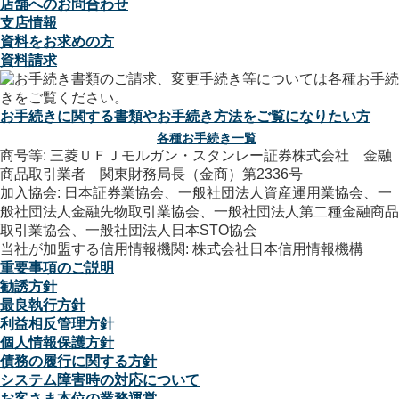
店舗へのお問合わせ
支店情報
資料をお求めの方
資料請求
お手続きに関する書類やお手続き方法をご覧になりたい方
各種お手続き一覧
商号等: 三菱ＵＦＪモルガン・スタンレー証券株式会社 金融
商品取引業者 関東財務局長（金商）第2336号
加入協会: 日本証券業協会、一般社団法人資産運用業協会、一
般社団法人金融先物取引業協会、一般社団法人第二種金融商品
取引業協会、一般社団法人日本STO協会
当社が加盟する信用情報機関: 株式会社日本信用情報機構
重要事項のご説明
勧誘方針
最良執行方針
利益相反管理方針
個人情報保護方針
債務の履行に関する方針
システム障害時の対応について
お客さま本位の業務運営