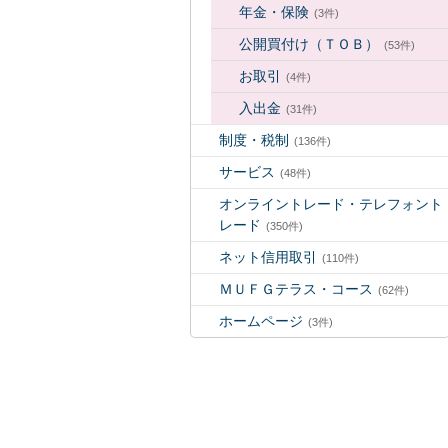
年金・保険
(3件)
公開買付け（ＴＯＢ）
(53件)
お取引
(4件)
入出金
(31件)
制度・税制
(136件)
サービス
(48件)
オンライントレード・テレフォント
レード
(350件)
ネット信用取引
(110件)
ＭＵＦＧテラス・コース
(62件)
ホームページ
(3件)