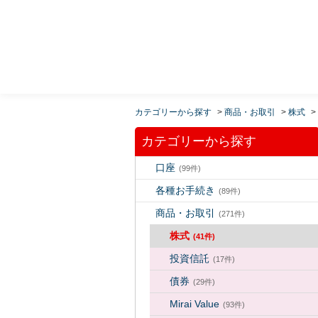
MUFG 世界が進むチカラになる。 三菱ＵＦＪモルガ
ン・スタンレー証券
カテゴリーから探す
>
商品・お取引
>
株式
>
カテゴリーから探す
口座
(99件)
各種お手続き
(89件)
商品・お取引
(271件)
株式
(41件)
投資信託
(17件)
債券
(29件)
Mirai Value
(93件)