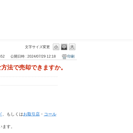
三菱ＵＦＪモルガン・スタンレー証券
文字サイズ変更
652
公開日時 : 2024/07/29 12:18
印刷
な方法で売却できますか。
ド
、もしくは
お取引店
・
コール
います。