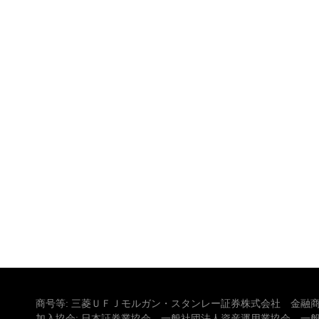
商号等: 三菱ＵＦＪモルガン・スタンレー証券株式会社 金融商
加入協会: 日本証券業協会、一般社団法人資産運用業協会、一