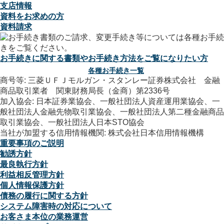
支店情報
資料をお求めの方
資料請求
お手続きに関する書類やお手続き方法をご覧になりたい方
各種お手続き一覧
商号等: 三菱ＵＦＪモルガン・スタンレー証券株式会社 金融
商品取引業者 関東財務局長（金商）第2336号
加入協会: 日本証券業協会、一般社団法人資産運用業協会、一
般社団法人金融先物取引業協会、一般社団法人第二種金融商品
取引業協会、一般社団法人日本STO協会
当社が加盟する信用情報機関: 株式会社日本信用情報機構
重要事項のご説明
勧誘方針
最良執行方針
利益相反管理方針
個人情報保護方針
債務の履行に関する方針
システム障害時の対応について
お客さま本位の業務運営