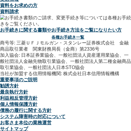
資料をお求めの方
資料請求
お手続きに関する書類やお手続き方法をご覧になりたい方
各種お手続き一覧
商号等: 三菱ＵＦＪモルガン・スタンレー証券株式会社 金融
商品取引業者 関東財務局長（金商）第2336号
加入協会: 日本証券業協会、一般社団法人資産運用業協会、一
般社団法人金融先物取引業協会、一般社団法人第二種金融商品
取引業協会、一般社団法人日本STO協会
当社が加盟する信用情報機関: 株式会社日本信用情報機構
重要事項のご説明
勧誘方針
最良執行方針
利益相反管理方針
個人情報保護方針
債務の履行に関する方針
システム障害時の対応について
お客さま本位の業務運営
サイトマップ