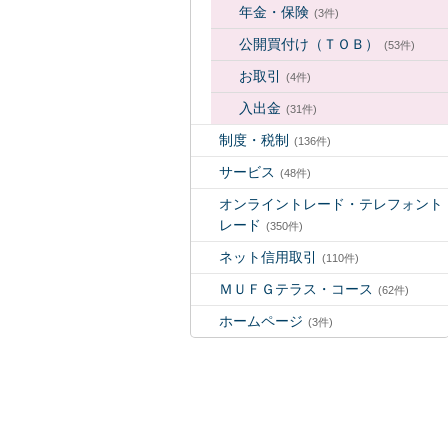
年金・保険
(3件)
公開買付け（ＴＯＢ）
(53件)
お取引
(4件)
入出金
(31件)
制度・税制
(136件)
サービス
(48件)
オンライントレード・テレフォント
レード
(350件)
ネット信用取引
(110件)
ＭＵＦＧテラス・コース
(62件)
ホームページ
(3件)