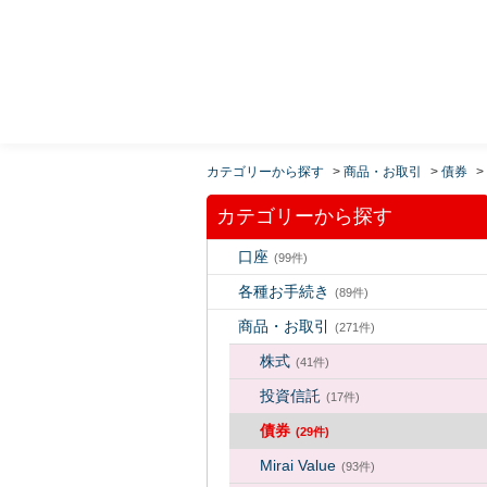
MUFG 世界が進むチカラになる。 三菱ＵＦＪモルガ
ン・スタンレー証券
カテゴリーから探す
>
商品・お取引
>
債券
>
カテゴリーから探す
口座
(99件)
各種お手続き
(89件)
商品・お取引
(271件)
株式
(41件)
投資信託
(17件)
債券
(29件)
Mirai Value
(93件)