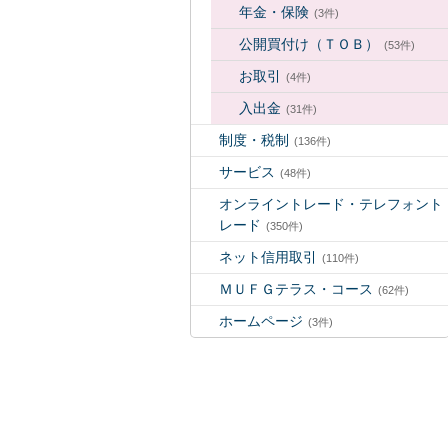
年金・保険
(3件)
公開買付け（ＴＯＢ）
(53件)
お取引
(4件)
入出金
(31件)
制度・税制
(136件)
サービス
(48件)
オンライントレード・テレフォント
レード
(350件)
ネット信用取引
(110件)
ＭＵＦＧテラス・コース
(62件)
ホームページ
(3件)