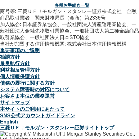
各種お手続き一覧
商号等: 三菱ＵＦＪモルガン・スタンレー証券株式会社 金融
商品取引業者 関東財務局長（金商）第2336号
加入協会: 日本証券業協会、一般社団法人資産運用業協会、一
般社団法人金融先物取引業協会、一般社団法人第二種金融商品
取引業協会、一般社団法人日本STO協会
当社が加盟する信用情報機関: 株式会社日本信用情報機構
重要事項のご説明
勧誘方針
最良執行方針
利益相反管理方針
個人情報保護方針
債務の履行に関する方針
システム障害時の対応について
お客さま本位の業務運営
サイトマップ
本サイトのご利用にあたって
SNS公式アカウントガイドライン
English
三菱ＵＦＪモルガン・スタンレー証券サイトトップ