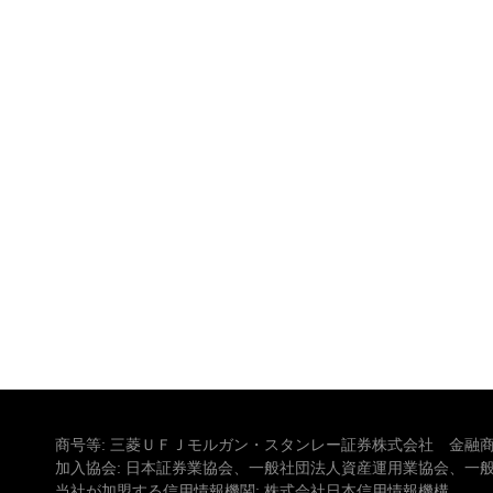
商号等: 三菱ＵＦＪモルガン・スタンレー証券株式会社 金融商
加入協会: 日本証券業協会、一般社団法人資産運用業協会、一
当社が加盟する信用情報機関: 株式会社日本信用情報機構