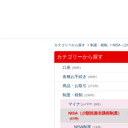
MUFG 世界が進むチカラになる。 三菱ＵＦＪモルガ
ン・スタンレー証券
カテゴリーから探す
>
制度・税制
>
NISA（
カテゴリーから探す
口座
(99件)
各種お手続き
(89件)
商品・お取引
(271件)
制度・税制
(136件)
マイナンバー
(8件)
NISA（少額投資非課税制度）
(67件)
NISA制度
(14件)