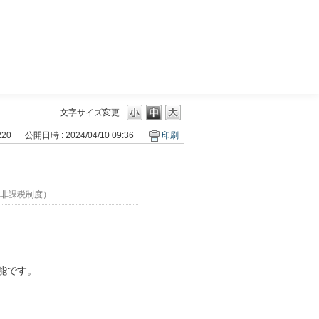
三菱ＵＦＪモルガン・スタンレー証券
文字サイズ変更
220
公開日時 : 2024/04/10 09:36
印刷
。
資非課税制度）
能です。