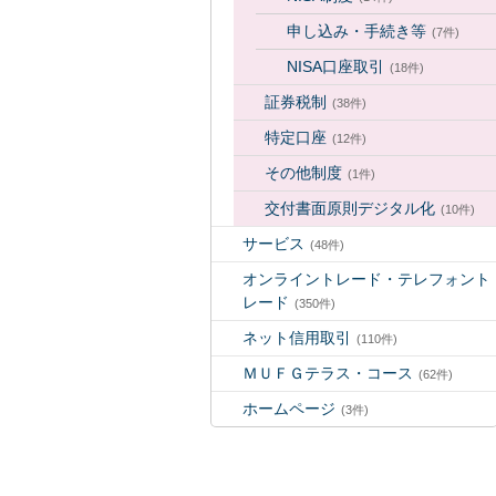
申し込み・手続き等
(7件)
NISA口座取引
(18件)
証券税制
(38件)
特定口座
(12件)
その他制度
(1件)
交付書面原則デジタル化
(10件)
サービス
(48件)
オンライントレード・テレフォント
レード
(350件)
ネット信用取引
(110件)
ＭＵＦＧテラス・コース
(62件)
ホームページ
(3件)