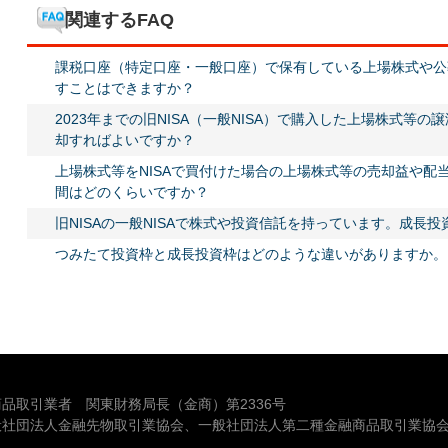
関連するFAQ
課税口座（特定口座・一般口座）で保有している上場株式や公募
すことはできますか？
2023年までの旧NISA（一般NISA）で購入した上場株式等
却すればよいですか？
上場株式等をNISAで買付けた場合の上場株式等の売却益や配
間はどのくらいですか？
旧NISAの一般NISAで株式や投資信託を持っています。成長
つみたて投資枠と成長投資枠はどのような違いがありますか。
品取引業者 関東財務局長（金商）第2336号
般社団法人金融先物取引業協会、一般社団法人第二種金融商品取引業協会