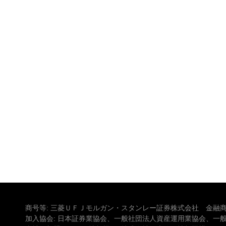
商号等: 三菱ＵＦＪモルガン・スタンレー証券株式会社 金融商
加入協会: 日本証券業協会、一般社団法人資産運用業協会、一