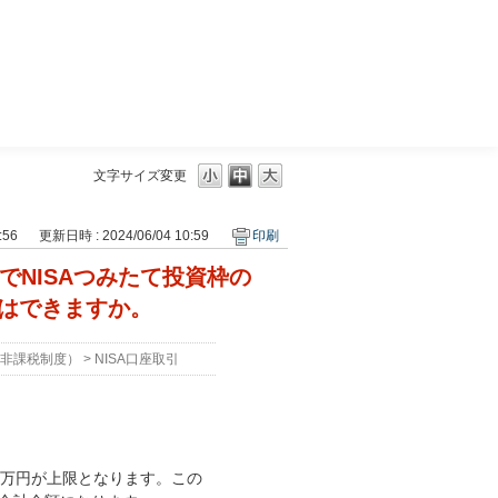
三菱ＵＦＪモルガン・スタンレー証券
文字サイズ変更
:56
更新日時 : 2024/06/04 10:59
印刷
でNISAつみたて投資枠の
約はできますか。
資非課税制度）
>
NISA口座取引
0万円が上限となります。この