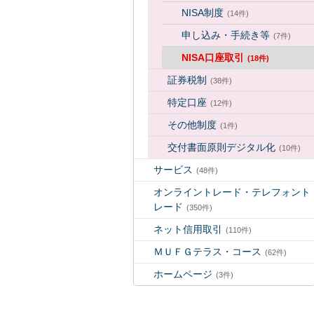
NISA制度
(14件)
申し込み・手続き等
(7件)
NISA口座取引
(18件)
証券税制
(38件)
特定口座
(12件)
その他制度
(1件)
交付書面原則デジタル化
(10件)
サービス
(48件)
オンライントレード・テレフォント
レード
(350件)
ネット信用取引
(110件)
ＭＵＦＧテラス・コース
(62件)
ホームページ
(3件)