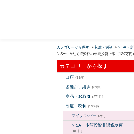
MUFG 世界が進むチカラになる。 三菱ＵＦＪモルガ
ン・スタンレー証券
カテゴリーから探す
>
制度・税制
>
NISA（
NISAつみたて投資枠の年間投資上限（120万
カテゴリーから探す
口座
(99件)
各種お手続き
(89件)
商品・お取引
(271件)
制度・税制
(136件)
マイナンバー
(8件)
NISA（少額投資非課税制度）
(67件)