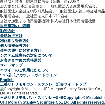
商品取引業者 関東財務局長（金商）第2336号
加入協会: 日本証券業協会、一般社団法人資産運用業協会、一
般社団法人金融先物取引業協会、一般社団法人第二種金融商品
取引業協会、一般社団法人日本STO協会
当社が加盟する信用情報機関: 株式会社日本信用情報機構
重要事項のご説明
勧誘方針
最良執行方針
利益相反管理方針
個人情報保護方針
債務の履行に関する方針
システム障害時の対応について
お客さま本位の業務運営
サイトマップ
本サイトのご利用にあたって
SNS公式アカウントガイドライン
English
三菱ＵＦＪモルガン・スタンレー証券サイトトップ
三菱ＵＦＪモルガン・スタンレー証券
Copyright © Mitsubishi
UFJ Morgan Stanley Securities Co., Ltd. All rights reserved.