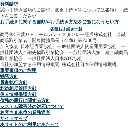
資料請求
お手続きに関する書類やお手続き方法をご覧になりたい方
各種お手続き一覧
商号等: 三菱ＵＦＪモルガン・スタンレー証券株式会社 金融
商品取引業者 関東財務局長（金商）第2336号
加入協会: 日本証券業協会、一般社団法人資産運用業協会、一
般社団法人金融先物取引業協会、一般社団法人第二種金融商品
取引業協会、一般社団法人日本STO協会
当社が加盟する信用情報機関: 株式会社日本信用情報機構
重要事項のご説明
勧誘方針
最良執行方針
利益相反管理方針
個人情報保護方針
債務の履行に関する方針
システム障害時の対応について
お客さま本位の業務運営
サイトマップ
本サイトのご利用にあたって