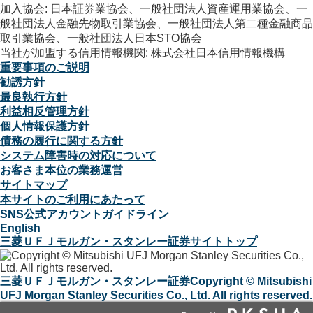
加入協会: 日本証券業協会、一般社団法人資産運用業協会、一
般社団法人金融先物取引業協会、一般社団法人第二種金融商品
取引業協会、一般社団法人日本STO協会
当社が加盟する信用情報機関: 株式会社日本信用情報機構
重要事項のご説明
勧誘方針
最良執行方針
利益相反管理方針
個人情報保護方針
債務の履行に関する方針
システム障害時の対応について
お客さま本位の業務運営
サイトマップ
本サイトのご利用にあたって
SNS公式アカウントガイドライン
English
三菱ＵＦＪモルガン・スタンレー証券サイトトップ
三菱ＵＦＪモルガン・スタンレー証券
Copyright © Mitsubishi
UFJ Morgan Stanley Securities Co., Ltd. All rights reserved.