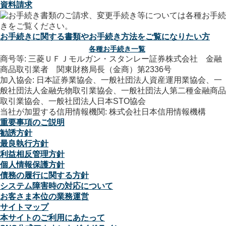
資料請求
お手続きに関する書類やお手続き方法をご覧になりたい方
各種お手続き一覧
商号等: 三菱ＵＦＪモルガン・スタンレー証券株式会社 金融
商品取引業者 関東財務局長（金商）第2336号
加入協会: 日本証券業協会、一般社団法人資産運用業協会、一
般社団法人金融先物取引業協会、一般社団法人第二種金融商品
取引業協会、一般社団法人日本STO協会
当社が加盟する信用情報機関: 株式会社日本信用情報機構
重要事項のご説明
勧誘方針
最良執行方針
利益相反管理方針
個人情報保護方針
債務の履行に関する方針
システム障害時の対応について
お客さま本位の業務運営
サイトマップ
本サイトのご利用にあたって