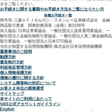
お手続きに関する書類やお手続き方法をご覧になりたい方
各種お手続き一覧
商号等: 三菱ＵＦＪモルガン・スタンレー証券株式会社 金融
商品取引業者 関東財務局長（金商）第2336号
加入協会: 日本証券業協会、一般社団法人資産運用業協会、一
般社団法人金融先物取引業協会、一般社団法人第二種金融商品
取引業協会、一般社団法人日本STO協会
当社が加盟する信用情報機関: 株式会社日本信用情報機構
重要事項のご説明
勧誘方針
最良執行方針
利益相反管理方針
個人情報保護方針
債務の履行に関する方針
システム障害時の対応について
お客さま本位の業務運営
サイトマップ
本サイトのご利用にあたって
SNS公式アカウントガイドライン
English