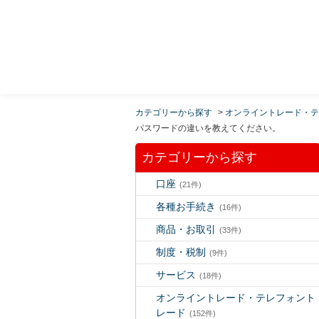
MUFG 世界が進むチカラになる。 三菱ＵＦＪモルガ
ン・スタンレー証券
カテゴリーから探す
>
オンライントレード・テ
パスワードの違いを教えてください。
カテゴリーから探す
口座
(21件)
各種お手続き
(16件)
商品・お取引
(33件)
制度・税制
(9件)
サービス
(18件)
オンライントレード・テレフォント
レード
(152件)