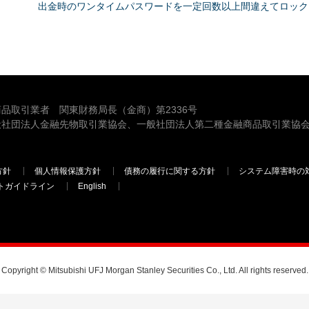
出金時のワンタイムパスワードを一定回数以上間違えてロック
品取引業者 関東財務局長（金商）第2336号
般社団法人金融先物取引業協会、一般社団法人第二種金融商品取引業協会
方針
個人情報保護方針
債務の履行に関する方針
システム障害時の
トガイドライン
English
三菱ＵＦＪモルガン・スタンレー証券
Copyright © Mitsubishi UFJ Morgan Stanley Securities Co., Ltd. All rights reserved.