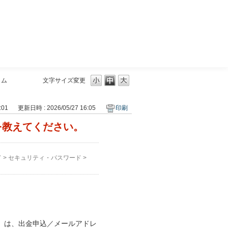
三菱ＵＦＪモルガン・スタンレー証券
イム
文字サイズ変更
:01
更新日時 : 2026/05/27 16:05
印刷
を教えてください。
ド
>
セキュリティ・パスワード
>
」は、出金申込／メールアドレ