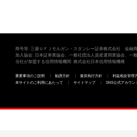
商号等: 三菱ＵＦＪモルガン・スタンレー証券株式会社 金融商
加入協会: 日本証券業協会、一般社団法人資産運用業協会、一
当社が加盟する信用情報機関: 株式会社日本信用情報機構
重要事項のご説明
勧誘方針
最良執行方針
利益相反管理
本サイトのご利用にあたって
サイトマップ
SNS公式アカウン