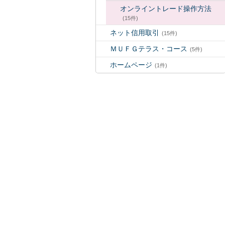
オンライントレード操作方法
(15件)
ネット信用取引
(15件)
ＭＵＦＧテラス・コース
(5件)
ホームページ
(1件)