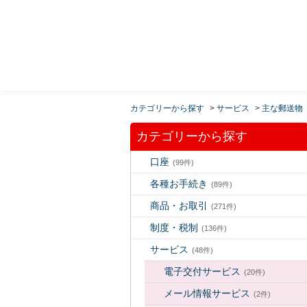
MUFG 世界が進むチカラになる。 三菱ＵＦＪモルガ
ン・スタンレー証券
カテゴリーから探す
>
サービス
>
主な郵送物
カテゴリーから探す
口座
(99件)
各種お手続き
(89件)
商品・お取引
(271件)
制度・税制
(136件)
サービス
(48件)
電子交付サービス
(20件)
メール情報サービス
(2件)