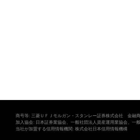
商号等: 三菱ＵＦＪモルガン・スタンレー証券株式会社 金融商
加入協会: 日本証券業協会、一般社団法人資産運用業協会、一
当社が加盟する信用情報機関: 株式会社日本信用情報機構