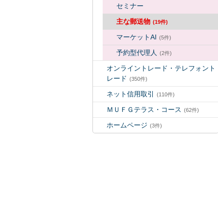
セミナー
主な郵送物
(19件)
マーケットAI
(5件)
予約型代理人
(2件)
オンライントレード・テレフォント
レード
(350件)
ネット信用取引
(110件)
ＭＵＦＧテラス・コース
(62件)
ホームページ
(3件)