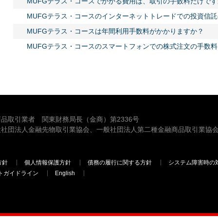
MUFGテラス・コースでかかる費用は、取引の手数料だけです
MUFGテラス・コースのインターネットトレードでの投資信
MUFGテラス・コースは年間利用手数料がかかりますか？
MUFGテラス・コースのスマートフォンでの株式注文の手数
品取引業者 関東財務局長（金商）第2336号
般社団法人金融先物取引業協会、一般社団法人第二種金融商品取引業協会
方針
個人情報保護方針
債務の履行に関する方針
システム障害時の
トガイドライン
English
三菱ＵＦＪモルガン・スタンレー証券