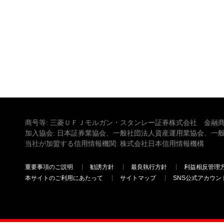
商号等: 三菱ＵＦＪモルガン・スタンレー証券株式会社 金融商
加入協会: 日本証券業協会、一般社団法人資産運用業協会、一
当社が加盟する信用情報機関: 株式会社日本信用情報機構
重要事項のご説明
勧誘方針
最良執行方針
利益相反管理
本サイトのご利用にあたって
サイトマップ
SNS公式アカウン