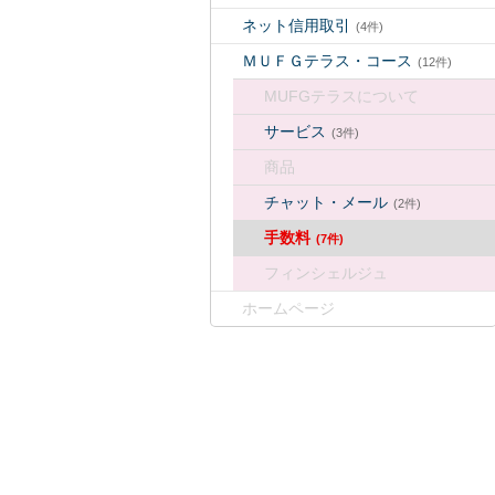
ネット信用取引
(4件)
ＭＵＦＧテラス・コース
(12件)
MUFGテラスについて
サービス
(3件)
商品
チャット・メール
(2件)
手数料
(7件)
フィンシェルジュ
ホームページ