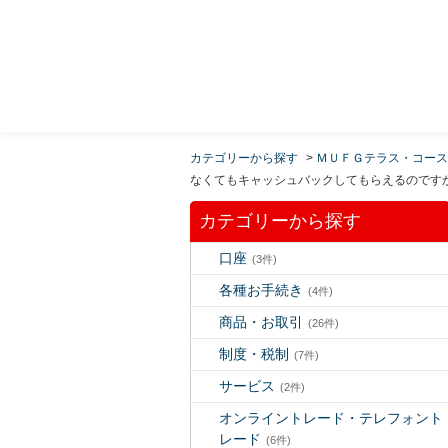
MUFG 世界が進むチカラになる。 三菱ＵＦＪモルガ
ン・スタンレー証券
カテゴリーから探す
>
ＭＵＦＧテラス・コース
なくてもキャッシュバックしてもらえるのです
カテゴリーから探す
口座
(3件)
各種お手続き
(4件)
商品・お取引
(26件)
制度・税制
(7件)
サービス
(2件)
オンライントレード・テレフォント
レード
(6件)