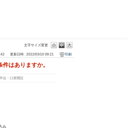
三菱ＵＦＪモルガン・スタンレー証券
。
文字サイズ変更
:42
更新日時 : 2022/03/10 09:21
印刷
要な条件はありますか。
申込・口座開設
込み