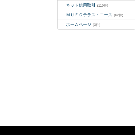
ネット信用取引
(110件)
ＭＵＦＧテラス・コース
(62件)
ホームページ
(3件)