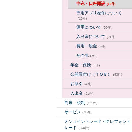
申込・口座開設
(12件)
専用アプリ操作について
(19件)
運用について
(26件)
入出金について
(21件)
費用・税金
(5件)
その他
(7件)
年金・保険
(3件)
公開買付け（ＴＯＢ）
(53件)
お取引
(4件)
入出金
(31件)
制度・税制
(136件)
サービス
(48件)
オンライントレード・テレフォント
レード
(350件)