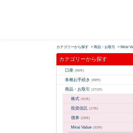
MUFG 世界が進むチカラになる。 三菱ＵＦＪモルガ
ン・スタンレー証券
カテゴリーから探す
>
商品・お取引
>
Mirai V
カテゴリーから探す
口座
(99件)
各種お手続き
(89件)
商品・お取引
(271件)
株式
(41件)
投資信託
(17件)
債券
(29件)
Mirai Value
(93件)