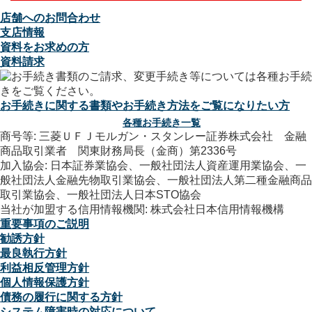
店舗へのお問合わせ
支店情報
資料をお求めの方
資料請求
お手続きに関する書類やお手続き方法をご覧になりたい方
各種お手続き一覧
商号等: 三菱ＵＦＪモルガン・スタンレー証券株式会社 金融
商品取引業者 関東財務局長（金商）第2336号
加入協会: 日本証券業協会、一般社団法人資産運用業協会、一
般社団法人金融先物取引業協会、一般社団法人第二種金融商品
取引業協会、一般社団法人日本STO協会
当社が加盟する信用情報機関: 株式会社日本信用情報機構
重要事項のご説明
勧誘方針
最良執行方針
利益相反管理方針
個人情報保護方針
債務の履行に関する方針
システム障害時の対応について