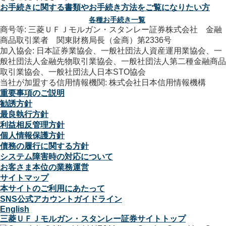
お手続きに関する書類やお手続き方法をご覧になりたい方
各種お手続き一覧
商号等: 三菱ＵＦＪモルガン・スタンレー証券株式会社 金融
商品取引業者 関東財務局長（金商）第2336号
加入協会: 日本証券業協会、一般社団法人資産運用業協会、一
般社団法人金融先物取引業協会、一般社団法人第二種金融商品
取引業協会、一般社団法人日本STO協会
当社が加盟する信用情報機関: 株式会社日本信用情報機構
重要事項のご説明
勧誘方針
最良執行方針
利益相反管理方針
個人情報保護方針
債務の履行に関する方針
システム障害時の対応について
お客さま本位の業務運営
サイトマップ
本サイトのご利用にあたって
SNS公式アカウントガイドライン
English
三菱ＵＦＪモルガン・スタンレー証券サイトトップ