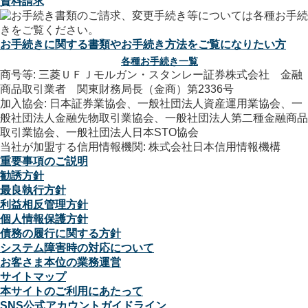
資料請求
お手続きに関する書類やお手続き方法をご覧になりたい方
各種お手続き一覧
商号等: 三菱ＵＦＪモルガン・スタンレー証券株式会社 金融
商品取引業者 関東財務局長（金商）第2336号
加入協会: 日本証券業協会、一般社団法人資産運用業協会、一
般社団法人金融先物取引業協会、一般社団法人第二種金融商品
取引業協会、一般社団法人日本STO協会
当社が加盟する信用情報機関: 株式会社日本信用情報機構
重要事項のご説明
勧誘方針
最良執行方針
利益相反管理方針
個人情報保護方針
債務の履行に関する方針
システム障害時の対応について
お客さま本位の業務運営
サイトマップ
本サイトのご利用にあたって
SNS公式アカウントガイドライン