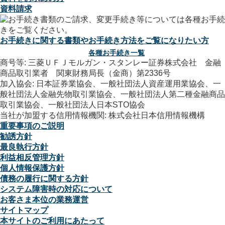
資料請求
お手続きに関する書類やお手続き方法をご覧になりたい方
各種お手続き一覧
商号等: 三菱ＵＦＪモルガン・スタンレー証券株式会社 金融
商品取引業者 関東財務局長（金商）第2336号
加入協会: 日本証券業協会、一般社団法人資産運用業協会、一
般社団法人金融先物取引業協会、一般社団法人第二種金融商品
取引業協会、一般社団法人日本STO協会
当社が加盟する信用情報機関: 株式会社日本信用情報機構
重要事項のご説明
勧誘方針
最良執行方針
利益相反管理方針
個人情報保護方針
債務の履行に関する方針
システム障害時の対応について
お客さま本位の業務運営
サイトマップ
本サイトのご利用にあたって