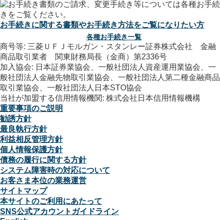
お手続きに関する書類やお手続き方法をご覧になりたい方
各種お手続き一覧
商号等: 三菱ＵＦＪモルガン・スタンレー証券株式会社 金融
商品取引業者 関東財務局長（金商）第2336号
加入協会: 日本証券業協会、一般社団法人資産運用業協会、一
般社団法人金融先物取引業協会、一般社団法人第二種金融商品
取引業協会、一般社団法人日本STO協会
当社が加盟する信用情報機関: 株式会社日本信用情報機構
重要事項のご説明
勧誘方針
最良執行方針
利益相反管理方針
個人情報保護方針
債務の履行に関する方針
システム障害時の対応について
お客さま本位の業務運営
サイトマップ
本サイトのご利用にあたって
SNS公式アカウントガイドライン