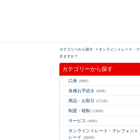
MUFG 世界が進むチカラになる。 三菱ＵＦＪモルガ
ン・スタンレー証券
カテゴリーから探す
>
オンライントレード・テ
きますか？
カテゴリーから探す
口座
(99件)
各種お手続き
(89件)
商品・お取引
(271件)
制度・税制
(136件)
サービス
(48件)
オンライントレード・テレフォント
レード
(350件)