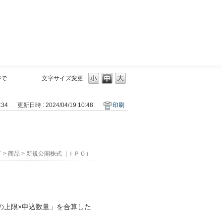
三菱ＵＦＪモルガン・スタンレー証券
がで
文字サイズ変更
:34
更新日時 : 2024/04/19 10:48
印刷
？
ド
>
商品
>
新規公開株式（ＩＰＯ）
の上限×申込数量」を合算した