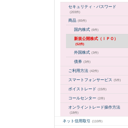
セキュリティ・パスワード
(203件)
商品
(65件)
国内株式
(6件)
新規公開株式（ＩＰＯ）
(52件)
外国株式
(3件)
債券
(3件)
ご利用方法
(42件)
スマートフォンサービス
(5件)
ボイストレード
(15件)
コールセンター
(2件)
オンライントレード操作方法
(18件)
ネット信用取引
(110件)