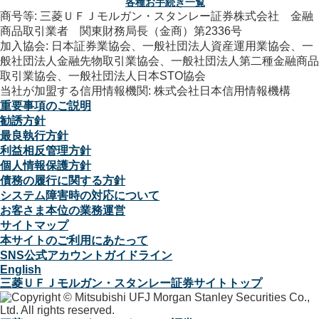
各種お手続き一覧
商号等: 三菱ＵＦＪモルガン・スタンレー証券株式会社 金融
商品取引業者 関東財務局長（金商）第2336号
加入協会: 日本証券業協会、一般社団法人資産運用業協会、一
般社団法人金融先物取引業協会、一般社団法人第二種金融商品
取引業協会、一般社団法人日本STO協会
当社が加盟する信用情報機関: 株式会社日本信用情報機構
重要事項のご説明
勧誘方針
最良執行方針
利益相反管理方針
個人情報保護方針
債務の履行に関する方針
システム障害時の対応について
お客さま本位の業務運営
サイトマップ
本サイトのご利用にあたって
SNS公式アカウントガイドライン
English
三菱ＵＦＪモルガン・スタンレー証券サイトトップ