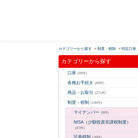
MUFG 世界が進むチカラになる。 三菱ＵＦＪモルガ
ン・スタンレー証券
カテゴリーから探す
>
制度・税制
>
特定口座
カテゴリーから探す
口座
(99件)
各種お手続き
(89件)
商品・お取引
(271件)
制度・税制
(136件)
マイナンバー
(8件)
NISA（少額投資非課税制度）
(67件)
証券税制
(38件)