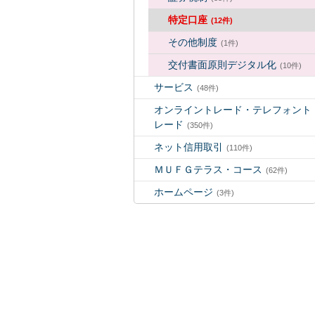
特定口座
(12件)
その他制度
(1件)
交付書面原則デジタル化
(10件)
サービス
(48件)
オンライントレード・テレフォント
レード
(350件)
ネット信用取引
(110件)
ＭＵＦＧテラス・コース
(62件)
ホームページ
(3件)