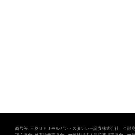
商号等: 三菱ＵＦＪモルガン・スタンレー証券株式会社 金融商
加入協会: 日本証券業協会、一般社団法人資産運用業協会、一