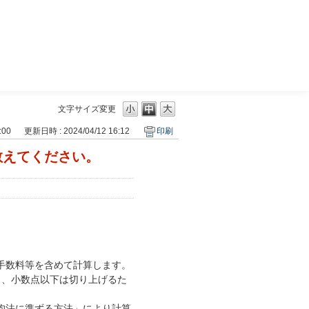
三菱ＵＦＪモルガン・スタンレー証券
文字サイズ変更
:00
更新日時 : 2024/04/12 16:12
印刷
教えてください。
手数料等を含めて計算します。
し、小数点以下は切り上げるた
均法に準ずる方法」により計算