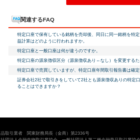
関連するFAQ
特定口座で保有している銘柄を売却後、同日に同一銘柄を特定
益計算はどのように行われますか。
特定口座と一般口座は何が違うのですか。
特定口座の源泉徴収区分（源泉徴収あり⇔なし）を変更するた
特定口座で売買していますが、特定口座年間取引報告書は確定
証券会社2社で取引きをしていて2社とも源泉徴収ありの特定
ることはできますか？
品取引業者 関東財務局長（金商）第2336号
般社団法人金融先物取引業協会、一般社団法人第二種金融商品取引業協会