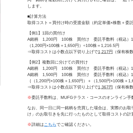
します。
■計算方法
取得コスト＝買付け時の受渡金額（約定単価×株数＋委託
【例1】1回の買付け
A銘柄 1,200円 100株 買付け 委託手数料（税込）1,
（1,200円×100株＋1,650円）÷100株＝1,216.5円
⇒取得コストは小数点以下切り上げで
1,217円
（保有株数
【例2】複数回に分けての買付け
A銘柄 1,200円 100株 買付け 委託手数料（税込）1,
A銘柄 1,500円 100株 買付け 委託手数料（税込）1,
｛（1,200円×100株＋1,650円）＋（1,500円×100株＋1,
⇒取得コストは小数点以下切り上げで
1,367円
（保有株数
※
委託手数料は、MUFGテラス・コースのオンライン手
なお、同一日に同一銘柄を売買した場合は、実際のお取
け」のお取引きを先に行ったものとして取得コストの計
※
詳細は
こちら
でご確認ください。