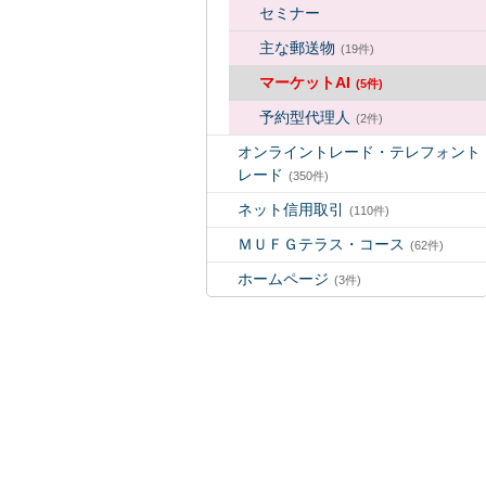
セミナー
主な郵送物
(19件)
マーケットAI
(5件)
予約型代理人
(2件)
オンライントレード・テレフォント
レード
(350件)
ネット信用取引
(110件)
ＭＵＦＧテラス・コース
(62件)
ホームページ
(3件)