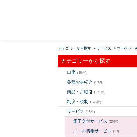
MUFG 世界が進むチカラになる。 三菱ＵＦＪモルガ
ン・スタンレー証券
カテゴリーから探す
>
サービス
>
マーケットA
カテゴリーから探す
口座
(99件)
各種お手続き
(89件)
商品・お取引
(271件)
制度・税制
(136件)
サービス
(48件)
電子交付サービス
(20件)
メール情報サービス
(2件)