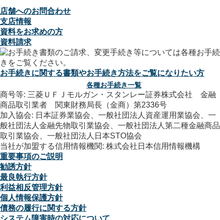
店舗へのお問合わせ
支店情報
資料をお求めの方
資料請求
お手続きに関する書類やお手続き方法をご覧になりたい方
各種お手続き一覧
商号等: 三菱ＵＦＪモルガン・スタンレー証券株式会社 金融
商品取引業者 関東財務局長（金商）第2336号
加入協会: 日本証券業協会、一般社団法人資産運用業協会、一
般社団法人金融先物取引業協会、一般社団法人第二種金融商品
取引業協会、一般社団法人日本STO協会
当社が加盟する信用情報機関: 株式会社日本信用情報機構
重要事項のご説明
勧誘方針
最良執行方針
利益相反管理方針
個人情報保護方針
債務の履行に関する方針
システム障害時の対応について