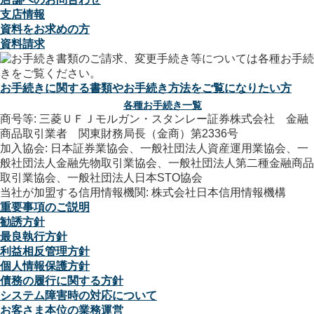
支店情報
資料をお求めの方
資料請求
お手続きに関する書類やお手続き方法をご覧になりたい方
各種お手続き一覧
商号等: 三菱ＵＦＪモルガン・スタンレー証券株式会社 金融
商品取引業者 関東財務局長（金商）第2336号
加入協会: 日本証券業協会、一般社団法人資産運用業協会、一
般社団法人金融先物取引業協会、一般社団法人第二種金融商品
取引業協会、一般社団法人日本STO協会
当社が加盟する信用情報機関: 株式会社日本信用情報機構
重要事項のご説明
勧誘方針
最良執行方針
利益相反管理方針
個人情報保護方針
債務の履行に関する方針
システム障害時の対応について
お客さま本位の業務運営