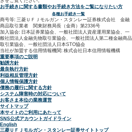
お手続きに関する書類やお手続き方法をご覧になりたい方
各種お手続き一覧
商号等: 三菱ＵＦＪモルガン・スタンレー証券株式会社 金融
商品取引業者 関東財務局長（金商）第2336号
加入協会: 日本証券業協会、一般社団法人資産運用業協会、一
般社団法人金融先物取引業協会、一般社団法人第二種金融商品
取引業協会、一般社団法人日本STO協会
当社が加盟する信用情報機関: 株式会社日本信用情報機構
重要事項のご説明
勧誘方針
最良執行方針
利益相反管理方針
個人情報保護方針
債務の履行に関する方針
システム障害時の対応について
お客さま本位の業務運営
サイトマップ
本サイトのご利用にあたって
SNS公式アカウントガイドライン
English
三菱ＵＦＪモルガン・スタンレー証券サイトトップ