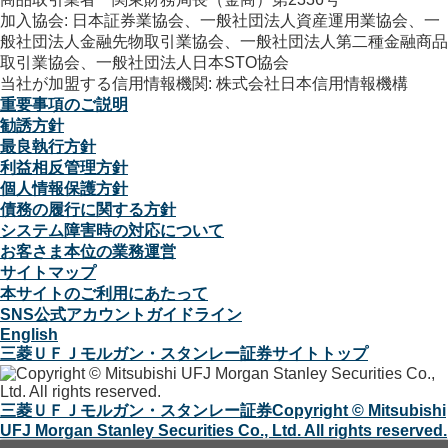
加入協会: 日本証券業協会、一般社団法人資産運用業協会、一
般社団法人金融先物取引業協会、一般社団法人第二種金融商品
取引業協会、一般社団法人日本STO協会
当社が加盟する信用情報機関: 株式会社日本信用情報機構
重要事項のご説明
勧誘方針
最良執行方針
利益相反管理方針
個人情報保護方針
債務の履行に関する方針
システム障害時の対応について
お客さま本位の業務運営
サイトマップ
本サイトのご利用にあたって
SNS公式アカウントガイドライン
English
三菱ＵＦＪモルガン・スタンレー証券サイトトップ
三菱ＵＦＪモルガン・スタンレー証券
Copyright © Mitsubishi
UFJ Morgan Stanley Securities Co., Ltd. All rights reserved.